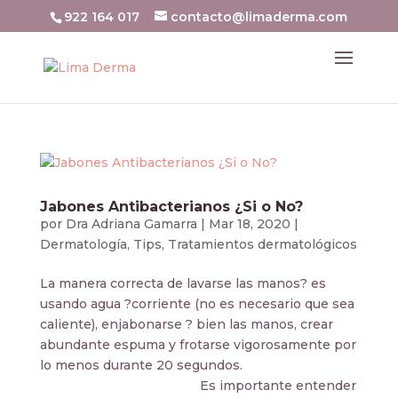
922 164 017
contacto@limaderma.com
Jabones Antibacterianos ¿Si o No?
por
Dra Adriana Gamarra
|
Mar 18, 2020
|
Dermatología
,
Tips
,
Tratamientos dermatológicos
La manera correcta de lavarse las manos? es
usando agua ?corriente (no es necesario que sea
caliente), enjabonarse ? bien las manos, crear
abundante espuma y frotarse vigorosamente por
lo menos durante 20 segundos.
⠀⠀⠀⠀⠀⠀⠀⠀⠀⠀⠀⠀⠀⠀⠀⠀⠀⠀Es importante entender