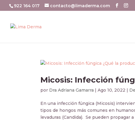
922 164 017
contacto@limaderma.com
Micosis: Infección fún
por
Dra Adriana Gamarra
|
Ago 10, 2022
|
De
En una infección fúngica (Micosis) intervi
tipos de hongos más comunes en humanos s
levaduras (Candida). Se pueden propagar a u