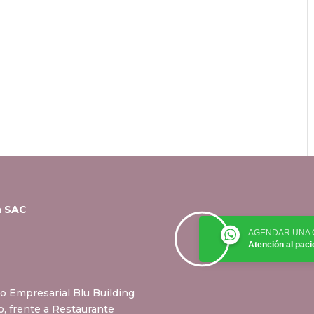
a SAC
AGENDAR UNA 
Atención al paci
ro Empresarial Blu Building
do, frente a Restaurante