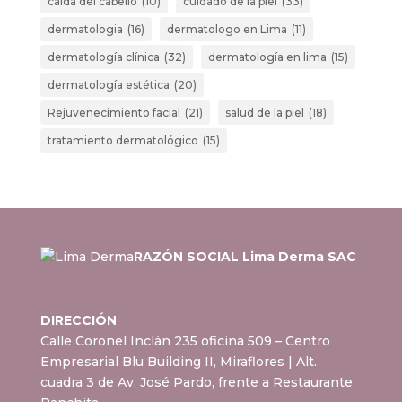
caída del cabello
(10)
cuidado de la piel
(33)
dermatologia
(16)
dermatologo en Lima
(11)
dermatología clínica
(32)
dermatología en lima
(15)
dermatología estética
(20)
Rejuvenecimiento facial
(21)
salud de la piel
(18)
tratamiento dermatológico
(15)
RAZÓN SOCIAL Lima Derma SAC
DIRECCIÓN
Calle Coronel Inclán 235 oficina 509 – Centro
Empresarial Blu Building II, Miraflores
| Alt.
cuadra 3 de Av. José Pardo, frente a Restaurante