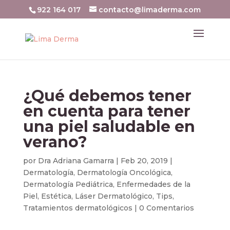
922 164 017
contacto@limaderma.com
¿Qué debemos tener
en cuenta para tener
una piel saludable en
verano?
por
Dra Adriana Gamarra
|
Feb 20, 2019
|
Dermatología
,
Dermatología Oncológica
,
Dermatología Pediátrica
,
Enfermedades de la
Piel
,
Estética
,
Láser Dermatológico
,
Tips
,
Tratamientos dermatológicos
|
0 Comentarios