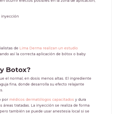
 ocurrir efectos posibles en la zona de aplicación,
 inyección
ialistas de
Lima Derma realizan un estudio
zando así la correcta aplicación de bótox o baby
by Botox?
e el normal, en dosis menos altas. El ingrediente
aguja fina, donde desarrolla su efecto relajante
s.
o por
médicos dermatólogos capacitados
y dura
 áreas tratadas. La inyección se realiza de forma
, pero también se puede usar anestesia local si se