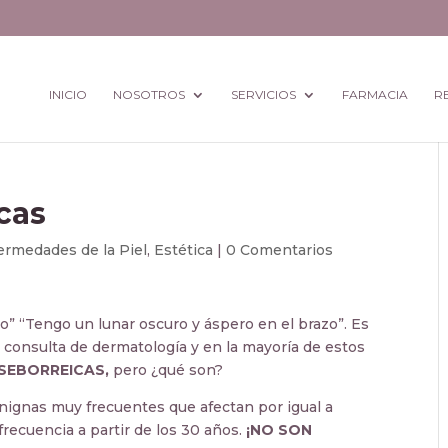
INICIO
NOSOTROS
SERVICIOS
FARMACIA
R
cas
ermedades de la Piel
,
Estética
|
0 Comentarios
o” “Tengo un lunar oscuro y áspero en el brazo”. Es
 consulta de dermatología y en la mayoría de estos
SEBORREICAS,
pero ¿qué son?
nignas muy frecuentes que afectan por igual a
recuencia a partir de los 30 años.
¡NO SON