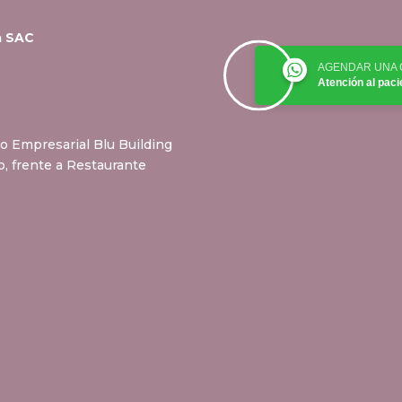
a SAC
AGENDAR UNA 
Atención al paci
ro Empresarial Blu Building
do, frente a Restaurante