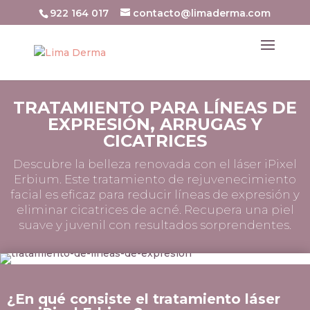
922 164 017
contacto@limaderma.com
TRATAMIENTO PARA LÍNEAS DE
EXPRESIÓN, ARRUGAS Y
CICATRICES
Descubre la belleza renovada con el láser iPixel
Erbium. Este tratamiento de rejuvenecimiento
facial es eficaz para reducir líneas de expresión y
eliminar cicatrices de acné. Recupera una piel
suave y juvenil con resultados sorprendentes.
¿En qué consiste el tratamiento láser