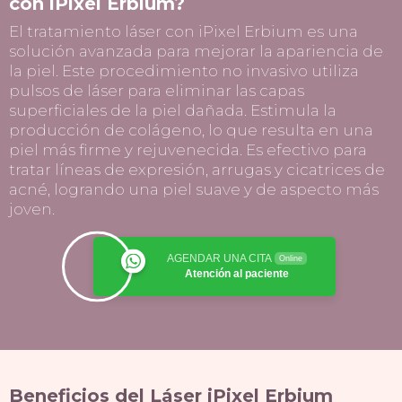
con iPixel Erbium?
El tratamiento láser con iPixel Erbium es una
solución avanzada para mejorar la apariencia de
la piel. Este procedimiento no invasivo utiliza
pulsos de láser para eliminar las capas
superficiales de la piel dañada. Estimula la
producción de colágeno, lo que resulta en una
piel más firme y rejuvenecida. Es efectivo para
tratar líneas de expresión, arrugas y cicatrices de
acné, logrando una piel suave y de aspecto más
joven.
AGENDAR UNA CITA
Online
Atención al paciente
Beneficios del Láser iPixel Erbium